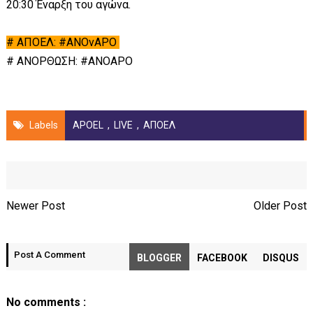
20:30 Έναρξη του αγώνα.
# ΑΠΟΕΛ: #ANOvAPO
# ΑΝΟΡΘΩΣΗ: #ANOAPO
Labels
APOEL
,
LIVE
,
ΑΠΟΕΛ
Newer Post
Older Post
Post A Comment
BLOGGER
FACEBOOK
DISQUS
No comments :