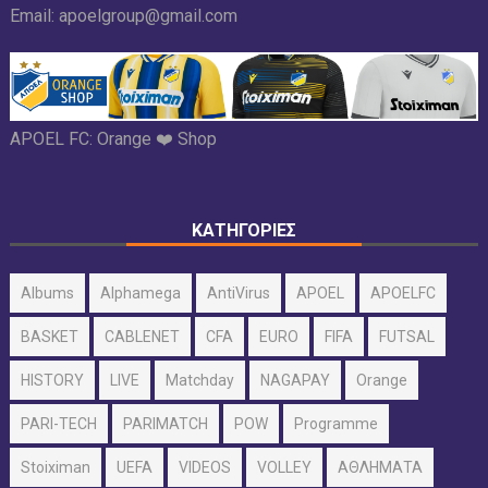
Email:
apoelgroup@gmail.com
APOEL FC:
Orange ❤️ Shop
ΚΑΤΗΓΟΡΙΕΣ
Albums
Alphamega
AntiVirus
APOEL
APOELFC
BASKET
CABLENET
CFA
EURO
FIFA
FUTSAL
HISTORY
LIVE
Matchday
NAGAPAY
Orange
PARI-TECH
PARIMATCH
POW
Programme
Stoiximan
UEFA
VIDEOS
VOLLEY
ΑΘΛΗΜΑΤΑ