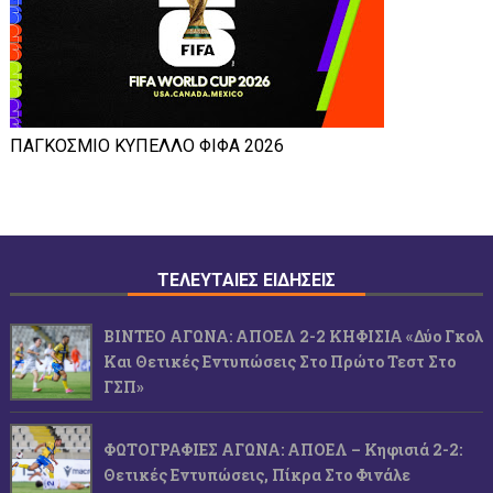
ΠΑΓΚΟΣΜΙΟ ΚΥΠΕΛΛΟ ΦΙΦΑ 2026
ΤΕΛΕΥΤΑΙΕΣ ΕΙΔΗΣΕΙΣ
ΒΙΝΤΕΟ ΑΓΩΝΑ: ΑΠΟΕΛ 2-2 ΚΗΦΙΣΙΑ «Δύο Γκολ
Και Θετικές Εντυπώσεις Στο Πρώτο Τεστ Στο
ΓΣΠ»
ΦΩΤΟΓΡΑΦΙΕΣ ΑΓΩΝΑ: ΑΠΟΕΛ – Κηφισιά 2-2:
Θετικές Εντυπώσεις, Πίκρα Στο Φινάλε