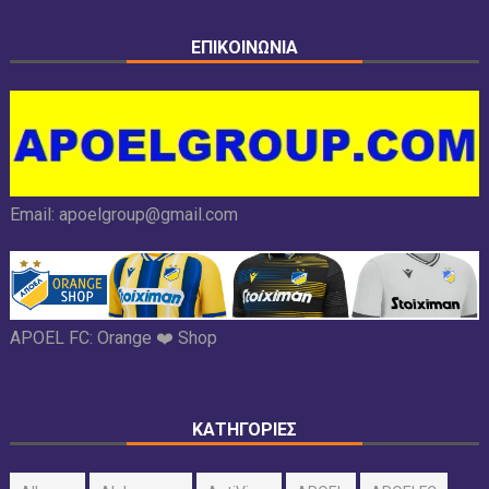
ΕΠΙΚΟΙΝΩΝΙΑ
Email:
apoelgroup@gmail.com
APOEL FC:
Orange ❤️ Shop
ΚΑΤΗΓΟΡΙΕΣ