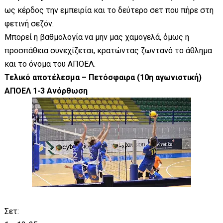
ως κέρδος την εμπειρία και το δεύτερο σετ που πήρε στη
φετινή σεζόν.
Μπορεί η βαθμολογία να μην μας χαμογελά, όμως η
προσπάθεια συνεχίζεται, κρατώντας ζωντανό το άθλημα
και το όνομα του ΑΠΟΕΛ.
Τελικό αποτέλεσμα – Πετόσφαιρα (10η αγωνιστική)
ΑΠΟΕΛ 1-3 Ανόρθωση
Σετ: