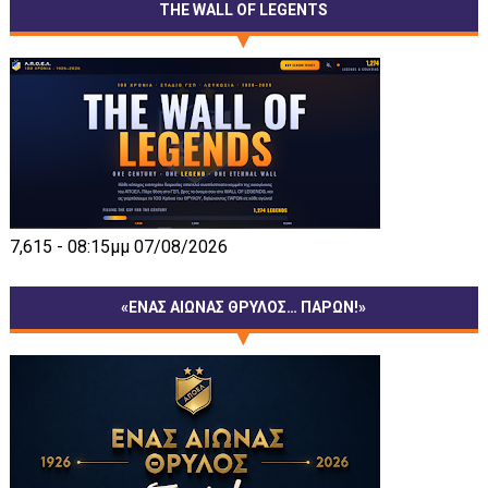
THE WALL OF LEGENTS
7,615 - 08:15μμ 07/08/2026
«ΕΝΑΣ ΑΙΩΝΑΣ ΘΡΥΛΟΣ… ΠΑΡΩΝ!»