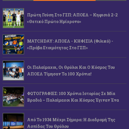
Πρώτη Γεύση Στο ΓΣΠ: ΑΠΟΕΛ – Κηφισιά 2-2
«Θετικό Πρώτο Ημίχρονο»
MATCHDAY: ΑΠΟΕΛ - ΚΗΦΙΣΙΑ (φιλικό) -
«Πρόβα Ετοιμότητας Στο ΓΣΠ»
Οι Παλαίμαχοι, Οι Θρύλοι Και Ο Κόσμος Του
ΑΠΟΕΛ Τίμησαν Τα 100 Χρόνια!
ΦΩΤΟΓΡΑΦΙΕΣ: 100 Χρόνια Ιστορίας Σε Μία
Βραδιά – Παλαίμαχοι Και Κόσμος Έγιναν Ένα
Από Το 1934 Μέχρι Σήμερα: Η Διαδρομή Της
Ασπίδας Του Θρύλου