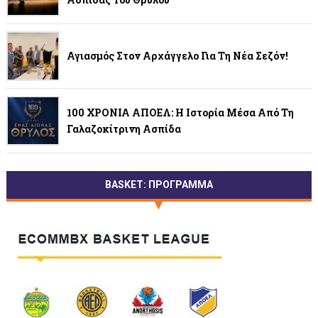
Αγιασμός Στον Αρχάγγελο Για Τη Νέα Σεζόν!
100 ΧΡΟΝΙΑ ΑΠΟΕΛ: Η Ιστορία Μέσα Από Τη
Γαλαζοκίτρινη Ασπίδα
BASKET: ΠΡΟΓΡΑΜΜΑ