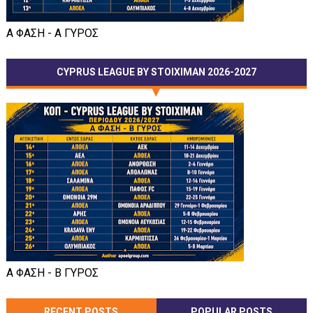
Α ΦΑΣΗ - Α ΓΥΡΟΣ
CYPRUS LEAGUE BY STOIXIMAN 2026-2027
Α ΦΑΣΗ - Β ΓΥΡΟΣ
RECENT POSTS
POPULAR POSTS