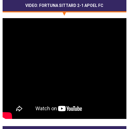
VIDEO: FORTUNA SITTARD 2-1 APOEL FC