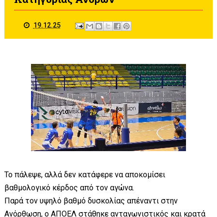
19.12.25
Το πάλεψε, αλλά δεν κατάφερε να αποκομίσει
βαθμολογικό κέρδος από τον αγώνα.
Παρά τον υψηλό βαθμό δυσκολίας απέναντι στην
Ανόρθωση, ο ΑΠΟΕΛ στάθηκε ανταγωνιστικός και κρατά