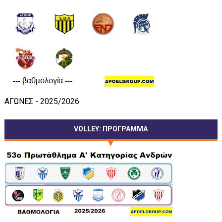
ΑΓΩΝΕΣ - 2025/2026
VOLLEY: ΠΡΟΓΡΑΜΜΑ