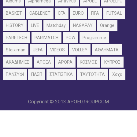
Albums
Alphamega
AntiVirus
APOEL
APOELFC
BASKET
CABLENET
CFA
EURO
FIFA
FUTSAL
HISTORY
LIVE
Matchday
NAGAPAY
Orange
PARI-TECH
PARIMATCH
POW
Programme
Stoiximan
UEFA
VIDEOS
VOLLEY
ΑΘΛΗΜΑΤΑ
ΑΚΑΔΗΜΙΕΣ
ΑΠΟΕΛ
ΑΡΘΡΑ
ΚΟΣΜΟΣ
ΚΥΠΡΟΣ
ΠΑΝΣΥΦΙ
ΠΑΣΠ
ΣΤΑΤΙΣΤΙΚΑ
ΤΑΥΤΟΤΗΤΑ
Χοχα
Copyright © 2013
APOELGROUP.COM