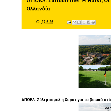
ΑΠΟΕΛ: Zaltbommel Ή Horst; Οι 
Ολλανδία
27.6.26
ΑΠΟΕΛ: Ζάλτμπομελ ή Χορστ για το βασικό στά