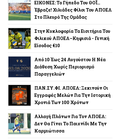
ΕΙΚΟΝΕΣ: Το Γήπεδο Του ΘΟΪ…
Έβραζε! Χιλιάδες Φίλοι Του ΑΠΟΕΛ
Στο Πλευρό Της Ομάδας
Στην Κυκλοφορία Τα Εισιτήρια Του
Φιλικού ΑΠΟΕΛ–Κηφισιά - Γενική
Είσοδος €10
Από 10 Έως 24 Αυγούστου Η Νέα
Διάθεση Χωρίς Περιορισμό
Παραγγελιών
ΠΑΝ.ΣΥ.ΦΙ. ΑΠΟΕΛ: Ξεκινούν Οι
Εγγραφές Μελών Για Την Ιστορική
Χρονιά Των 100 Χρόνων
Αλλαγή Πλάνων Για Τον ΑΠΟΕΛ:
Δεν Θα Γίνει Το Παιχνίδι Με Την
Καρμιώτισσα