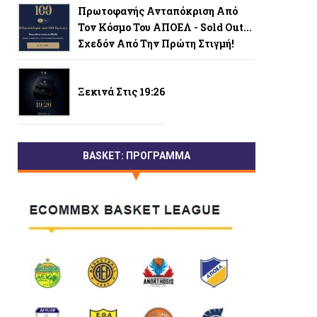
Πρωτοφανής Ανταπόκριση Από
Τον Κόσμο Του ΑΠΟΕΛ - Sold Out...
Σχεδόν Από Την Πρώτη Στιγμή!
Ξεκινά Στις 19:26
BASKET: ΠΡΟΓΡΑΜΜΑ