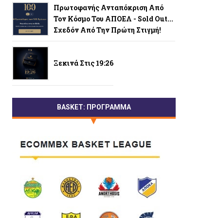
Πρωτοφανής Ανταπόκριση Από
Τον Κόσμο Του ΑΠΟΕΛ - Sold Out...
Σχεδόν Από Την Πρώτη Στιγμή!
Ξεκινά Στις 19:26
BASKET: ΠΡΟΓΡΑΜΜΑ