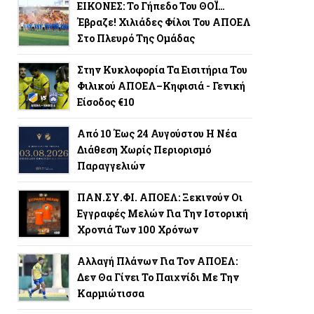
ΕΙΚΟΝΕΣ: Το Γήπεδο Του ΘΟΪ…
Έβραζε! Χιλιάδες Φίλοι Του ΑΠΟΕΛ
Στο Πλευρό Της Ομάδας
Στην Κυκλοφορία Τα Εισιτήρια Του
Φιλικού ΑΠΟΕΛ–Κηφισιά - Γενική
Είσοδος €10
Από 10 Έως 24 Αυγούστου Η Νέα
Διάθεση Χωρίς Περιορισμό
Παραγγελιών
ΠΑΝ.ΣΥ.ΦΙ. ΑΠΟΕΛ: Ξεκινούν Οι
Εγγραφές Μελών Για Την Ιστορική
Χρονιά Των 100 Χρόνων
Αλλαγή Πλάνων Για Τον ΑΠΟΕΛ:
Δεν Θα Γίνει Το Παιχνίδι Με Την
Καρμιώτισσα