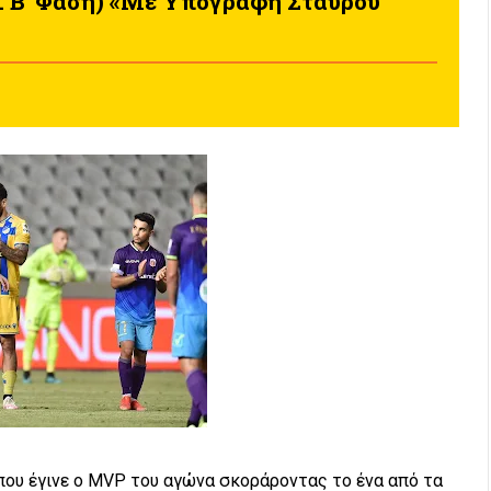
. Β' Φάση) «Με Υπογραφή Σταύρου
που έγινε ο MVP του αγώνα σκοράροντας το ένα από τα