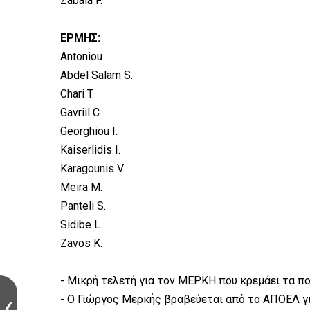
Zabala F.
ΕΡΜΗΣ:
Antoniou
Abdel Salam S.
Chari T.
Gavriil C.
Georghiou I.
Kaiserlidis I.
Karagounis V.
Meira M.
Panteli S.
Sidibe L.
Zavos K.
- Μικρή τελετή για τον ΜΕΡΚΗ που κρεμάει τα π
- Ο Γιώργος Μερκής βραβεύεται από το ΑΠΟΕΛ γι