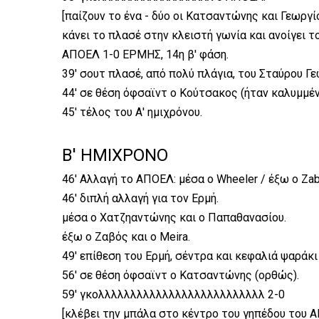
[παίζουν το ένα - δύο οι Κατσαντώνης και Γεωργ
κάνει το πλασέ στην κλειστή γωνία και ανοίγει το
ΑΠΟΕΛ 1-0 ΕΡΜΗΣ, 14η β' φάση.
39' σουτ πλασέ, από πολύ πλάγια, του Σταύρου Γ
44' σε θέση όφσαϊντ ο Κούτσακος (ήταν καλυμμέν
45' τέλος του Α' ημιχρόνου.
Β' ΗΜΙΧΡΟΝΟ
46' Αλλαγή το ΑΠΟΕΛ: μέσα ο Wheeler / έξω ο Zab
46' διπλή αλλαγή για τον Ερμή.
μέσα ο Χατζηαντώνης και ο Παπαθανασίου.
έξω ο Ζαβός και ο Meira.
49' επίθεση του Ερμή, σέντρα και κεφαλιά ψαράκ
56' σε θέση όφσαϊντ ο Κατσαντώνης (ορθώς).
59' γκολλλλλλλλλλλλλλλλλλλλλλλλλλ 2-0
[κλέβει την μπάλα στο κέντρο του γηπέδου του Α